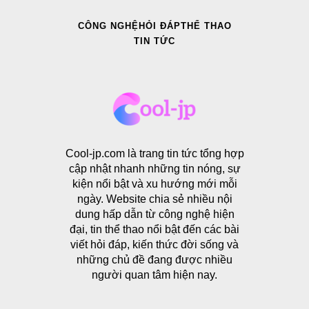
CÔNG NGHỆ
HỎI ĐÁP
THỂ THAO
TIN TỨC
Cool-jp.com là trang tin tức tổng hợp
cập nhật nhanh những tin nóng, sự
kiện nổi bật và xu hướng mới mỗi
ngày. Website chia sẻ nhiều nội
dung hấp dẫn từ công nghệ hiện
đại, tin thể thao nổi bật đến các bài
viết hỏi đáp, kiến thức đời sống và
những chủ đề đang được nhiều
người quan tâm hiện nay.