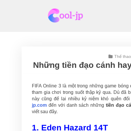
Skip
to
content
Thể thao
Những tiền đạo cánh hay
FIFA Online 3 là một trong những game bóng đ
tham gia chơi trong suốt thập kỷ qua. Dù đã 
này cũng để lại nhiều kỷ niệm khó quên đố
jp.com
đến với danh sách những
tiền đạo cá
viết sau đây.
1. Eden Hazard 14T