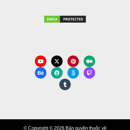
© Copyright © 2026 Bản quyền thuộc về