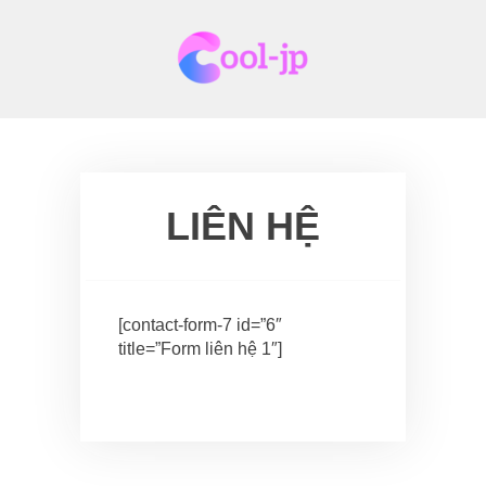
Skip
to
content
LIÊN HỆ
[contact-form-7 id=”6″
title=”Form liên hệ 1″]