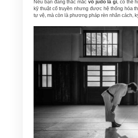
Nếu bạn đang thắc mắc
võ judo là gì
, có thể 
kỹ thuật cổ truyền nhưng được hệ thống hóa th
tự vệ, mà còn là phương pháp rèn nhân cách, kỷ 