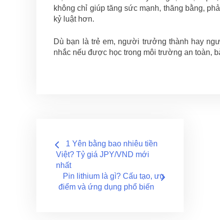
không chỉ giúp tăng sức mạnh, thăng bằng, phản 
kỷ luật hơn.
Dù bạn là trẻ em, người trưởng thành hay ngư
nhắc nếu được học trong môi trường an toàn, bà
Điều
1 Yên bằng bao nhiêu tiền
hướng
Việt? Tỷ giá JPY/VND mới
nhất
bài
Pin lithium là gì? Cấu tạo, ưu
điểm và ứng dụng phổ biến
viết