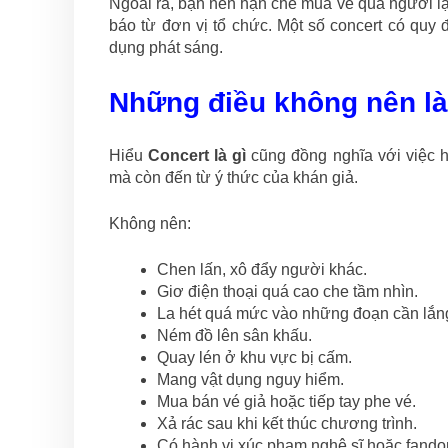
Ngoài ra, bạn nên hạn chế mua vé qua người lạ
báo từ đơn vị tổ chức. Một số concert có quy
dụng phát sáng.
Những điều không nên là
Hiểu
Concert là gì
cũng đồng nghĩa với việc h
mà còn đến từ ý thức của khán giả.
Không nên:
Chen lấn, xô đẩy người khác.
Giơ điện thoại quá cao che tầm nhìn.
La hét quá mức vào những đoạn cần lắn
Ném đồ lên sân khấu.
Quay lén ở khu vực bị cấm.
Mang vật dụng nguy hiểm.
Mua bán vé giả hoặc tiếp tay phe vé.
Xả rác sau khi kết thúc chương trình.
Có hành vi xúc phạm nghệ sĩ hoặc fando