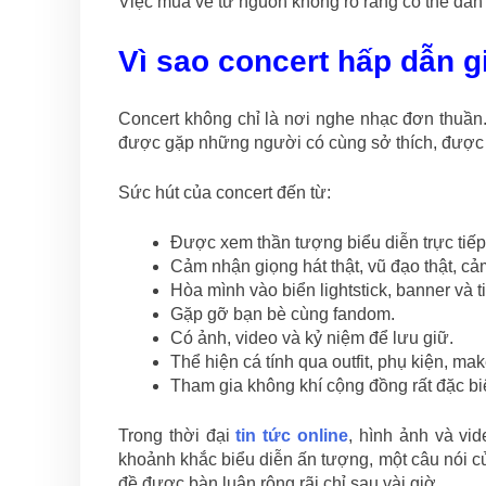
Việc mua vé từ nguồn không rõ ràng có thể dẫn đ
Vì sao concert hấp dẫn gi
Concert không chỉ là nơi nghe nhạc đơn thuần. 
được gặp những người có cùng sở thích, được s
Sức hút của concert đến từ:
Được xem thần tượng biểu diễn trực tiếp
Cảm nhận giọng hát thật, vũ đạo thật, cảm
Hòa mình vào biển lightstick, banner và t
Gặp gỡ bạn bè cùng fandom.
Có ảnh, video và kỷ niệm để lưu giữ.
Thể hiện cá tính qua outfit, phụ kiện, ma
Tham gia không khí cộng đồng rất đặc biệ
Trong thời đại
tin tức online
, hình ảnh và vid
khoảnh khắc biểu diễn ấn tượng, một câu nói c
đề được bàn luận rộng rãi chỉ sau vài giờ.