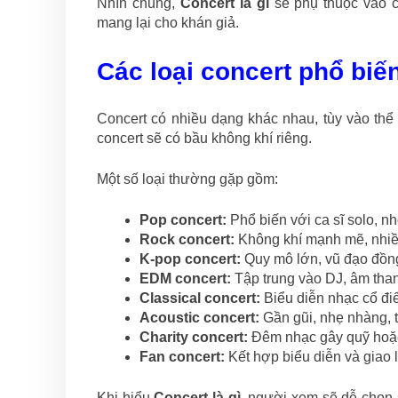
Nhìn chung,
Concert là gì
sẽ phụ thuộc vào c
mang lại cho khán giả.
Các loại concert phổ biế
Concert có nhiều dạng khác nhau, tùy vào thể 
concert sẽ có bầu không khí riêng.
Một số loại thường gặp gồm:
Pop concert:
Phổ biến với ca sĩ solo, n
Rock concert:
Không khí mạnh mẽ, nhiều
K-pop concert:
Quy mô lớn, vũ đạo đồng 
EDM concert:
Tập trung vào DJ, âm than
Classical concert:
Biểu diễn nhạc cổ điể
Acoustic concert:
Gần gũi, nhẹ nhàng, t
Charity concert:
Đêm nhạc gây quỹ hoặc 
Fan concert:
Kết hợp biểu diễn và giao
Khi hiểu
Concert là gì
, người xem sẽ dễ chọn 