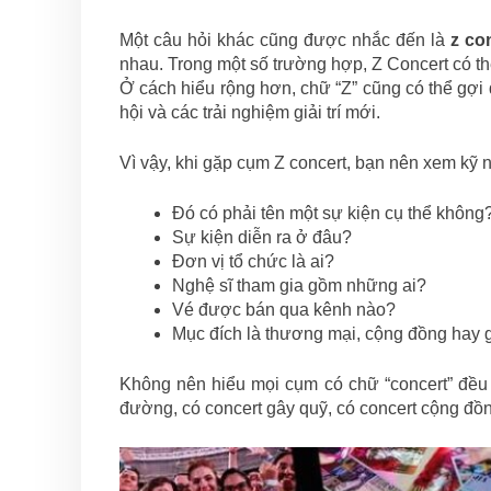
Một câu hỏi khác cũng được nhắc đến là
z con
nhau. Trong một số trường hợp, Z Concert có th
Ở cách hiểu rộng hơn, chữ “Z” cũng có thể gợi
hội và các trải nghiệm giải trí mới.
Vì vậy, khi gặp cụm Z concert, bạn nên xem kỹ 
Đó có phải tên một sự kiện cụ thể không
Sự kiện diễn ra ở đâu?
Đơn vị tổ chức là ai?
Nghệ sĩ tham gia gồm những ai?
Vé được bán qua kênh nào?
Mục đích là thương mại, cộng đồng hay 
Không nên hiểu mọi cụm có chữ “concert” đều 
đường, có concert gây quỹ, có concert cộng đồ