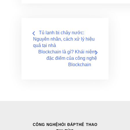
Điều
Tủ lạnh bị chảy nước:
hướng
Nguyên nhân, cách xử lý hiệu
quả tại nhà
bài
Blockchain là gì? Khái niệm,
đặc điểm của công nghệ
viết
Blockchain
CÔNG NGHỆ
HỎI ĐÁP
THỂ THAO