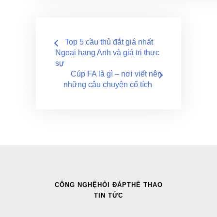
Điều
Top 5 cầu thủ đắt giá nhất
hướng
Ngoại hạng Anh và giá trị thực
sự
bài
Cúp FA là gì – nơi viết nên
những câu chuyện cổ tích
viết
CÔNG NGHỆ
HỎI ĐÁP
THỂ THAO
TIN TỨC