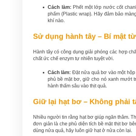
Cách làm:
Phết một lớp nước cốt chanh
phẩm (Plastic wrap). Hãy đảm bảo màng 
khí nào.
Sử dụng hành tây – Bí mật t
Hành tây có công dụng giải phóng các hợp chấ
chất ức chế enzym tự nhiên tuyệt vời.
Cách làm:
Đặt nửa quả bơ vào một hộp n
phủ bề mặt bơ, giữ cho nó xanh mướt tr
hành thấm sâu vào thịt quả.
Giữ lại hạt bơ – Không phải t
Nhiều người tin rằng hạt bơ giúp ngăn thâm. Th
đơn giản là che phủ diện tích bề mặt thịt bơ bê
dùng nửa quả, hãy luôn giữ hạt ở nửa còn lại.