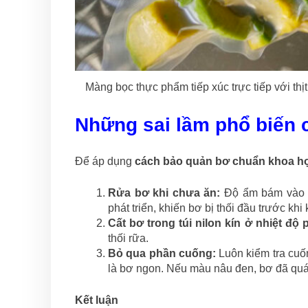
Màng bọc thực phẩm tiếp xúc trực tiếp với thị
Những sai lầm phổ biến c
Để áp dụng
cách bảo quản bơ chuẩn khoa h
Rửa bơ khi chưa ăn:
Độ ẩm bám vào p
phát triển, khiến bơ bị thối đầu trước khi 
Cất bơ trong túi nilon kín ở nhiệt độ
thối rữa.
Bỏ qua phần cuống:
Luôn kiểm tra cuố
là bơ ngon. Nếu màu nâu đen, bơ đã quá
Kết luận