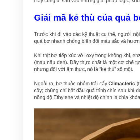
Hãy cùng đi sâu vào những giải pháp logic, khoa 
Giải mã kẻ thù của quả b
Trước khi đi vào các kỹ thuật cụ thể, người nộ
quả bơ nhanh chóng biến đổi màu sắc và hương
Khi thịt bơ tiếp xúc với oxy trong không khí, 
(màu nâu đen). Đây thực chất là một cơ chế t
nhưng đối với ẩm thực, nó là “kẻ thù” số một.
Ngoài ra, bơ thuộc nhóm trái cây
Climacteric
(t
cây; chúng chỉ bắt đầu quá trình chín sau khi 
nồng độ Ethylene và nhiệt độ chính là chìa khóa